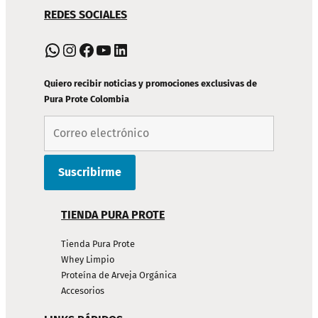
NAVEGACIÓN
REDES SOCIALES
DE
PIE
WhatsApp
Instagram
Facebook
YouTube
LinkedIn
DE
PÁGINA
Quiero recibir noticias y promociones exclusivas de
Pura Prote Colombia
TIENDA PURA PROTE
Tienda Pura Prote
Whey Limpio
Proteína de Arveja Orgánica
Accesorios