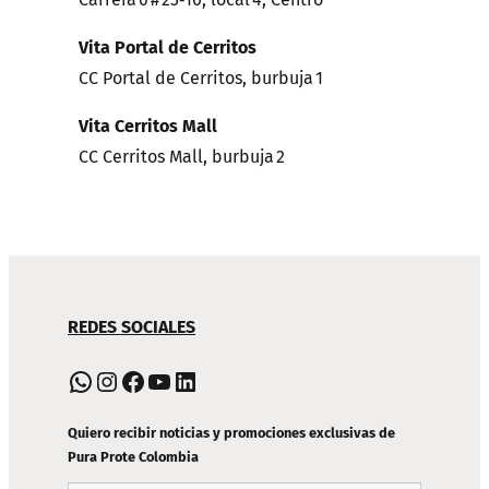
Vita Portal de Cerritos
CC Portal de Cerritos, burbuja 1
Vita Cerritos Mall
CC Cerritos Mall, burbuja 2
NAVEGACIÓN
REDES SOCIALES
DE
PIE
WhatsApp
Instagram
Facebook
YouTube
LinkedIn
DE
PÁGINA
Quiero recibir noticias y promociones exclusivas de
Pura Prote Colombia