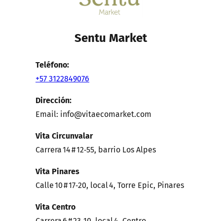
Sentu Market
Teléfono:
+57 3122849076
Dirección:
Email: info@vitaecomarket.com
Vita Circunvalar
Carrera 14 # 12‑55, barrio Los Alpes
Vita Pinares
Calle 10 # 17‑20, local 4, Torre Epic, Pinares
Vita Centro
Carrera 6 # 23‑10, local 4, Centro