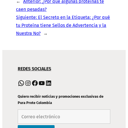
←
Anterior:
¿Por qué algunas proteínas te
caen pesadas?
Siguiente:
El Secreto en la Etiqueta: ¿Por qué
tu Proteína tiene Sellos de Advertencia y la
Nuestra No?
→
NAVEGACIÓN
REDES SOCIALES
DE
PIE
WhatsApp
Instagram
Facebook
YouTube
LinkedIn
DE
PÁGINA
Quiero recibir noticias y promociones exclusivas de
Pura Prote Colombia