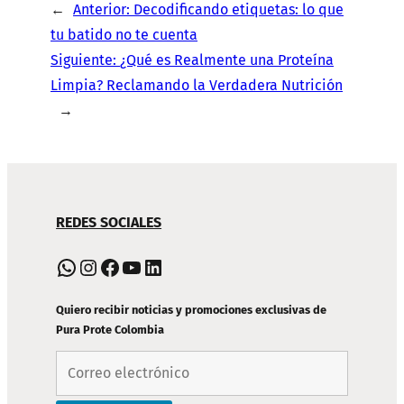
←
Anterior:
Decodificando etiquetas: lo que
tu batido no te cuenta
Siguiente:
¿Qué es Realmente una Proteína
Limpia? Reclamando la Verdadera Nutrición
→
NAVEGACIÓN
REDES SOCIALES
DE
PIE
WhatsApp
Instagram
Facebook
YouTube
LinkedIn
DE
PÁGINA
Quiero recibir noticias y promociones exclusivas de
Pura Prote Colombia