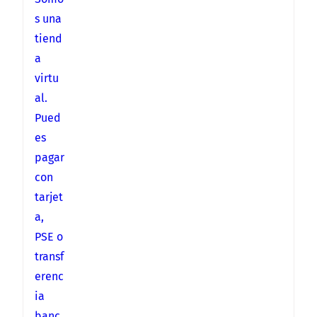
s una
tiend
a
virtu
al.
Pued
es
pagar
con
tarjet
a,
PSE o
transf
erenc
ia
banc