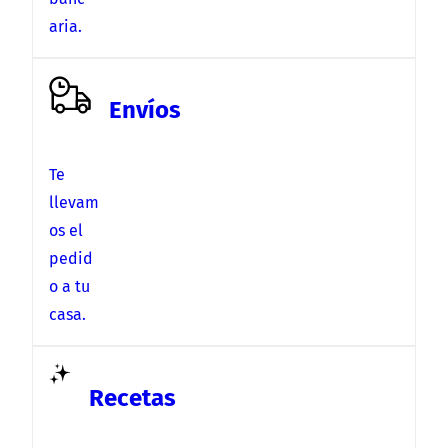
aria.
Envíos
Te
llevam
os el
pedid
o a tu
casa.
Recetas