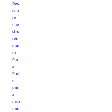
Des
cub
re
nue
stro
rec
etar
io
Pur
a
Prot
e
par
a
insp
irac