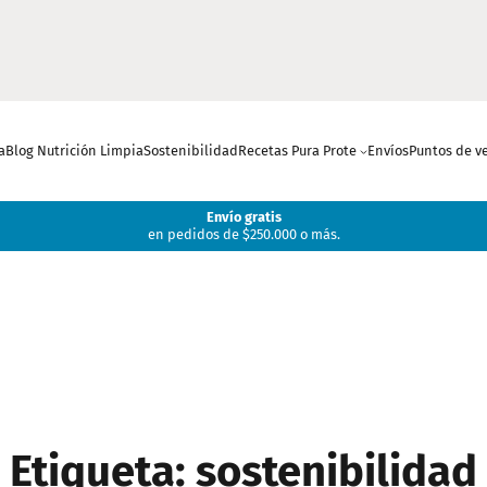
a
Blog Nutrición Limpia
Sostenibilidad
Recetas Pura Prote
Envíos
Puntos de v
Envío gratis
en pedidos de $250.000 o más.
Etiqueta:
sostenibilidad