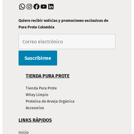
PIE
WhatsApp
Instagram
Facebook
YouTube
LinkedIn
DE
PÁGINA
Quiero recibir noticias y promociones exclusivas de
Pura Prote Colombia
TIENDA PURA PROTE
Tienda Pura Prote
Whey Limpio
Proteína de Arveja Orgánica
Accesorios
LINKS RÁPIDOS
Inicio