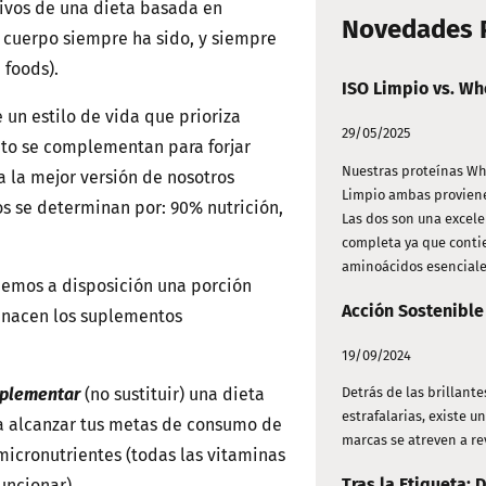
tivos de una dieta basada en
Novedades P
 cuerpo siempre ha sido, y siempre
e foods).
ISO Limpio vs. Wh
un estilo de vida que prioriza
29/05/2025
nto se complementan para forjar
Nuestras proteínas Wh
a la mejor versión de nosotros
Limpio ambas proviene
 se determinan por: 90% nutrición,
Las dos son una excele
completa ya que conti
aminoácidos esenciale
enemos a disposición una porción
Acción Sostenible
 nacen los suplementos
19/09/2024
plementar
(no sustituir) una dieta
Detrás de las brillant
estrafalarias, existe u
a alcanzar tus metas de consumo de
marcas se atreven a rev
micronutrientes (todas las vitaminas
Tras la Etiqueta: 
uncionar).