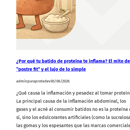
¿Por qué tu batido de proteína te inflama? El mito de
“postre fit” y el lujo de lo simple
adminpuraprotedev
30/06/2026
¿Qué causa la inflamación y pesadez al tomar proteín
La principal causa de la inflamación abdominal, los
gases y el acné al consumir batidos no es la proteína
sí, sino los edulcorantes artificiales (como la sucralosa
las gomas y los espesantes que las marcas comercial