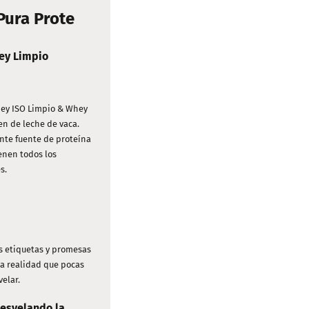
ura Prote
ey Limpio
ey ISO Limpio & Whey
n de leche de vaca.
nte fuente de proteína
enen todos los
s.
es etiquetas y promesas
na realidad que pocas
elar.
Desvelando la