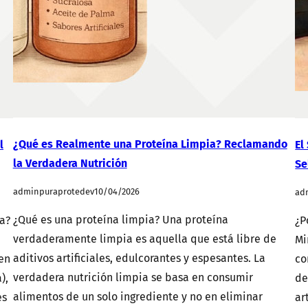
¿Qué es Realmente una Proteína Limpia? Reclamando
l
El
la Verdadera Nutrición
Se
adminpuraprotedev
10/04/2026
ad
¿Qué es una proteína limpia? Una proteína
a?
¿P
verdaderamente limpia es aquella que está libre de
Mi
aditivos artificiales, edulcorantes y espesantes. La
 en
co
verdadera nutrición limpia se basa en consumir
),
de
alimentos de un solo ingrediente y no en eliminar
es
ar