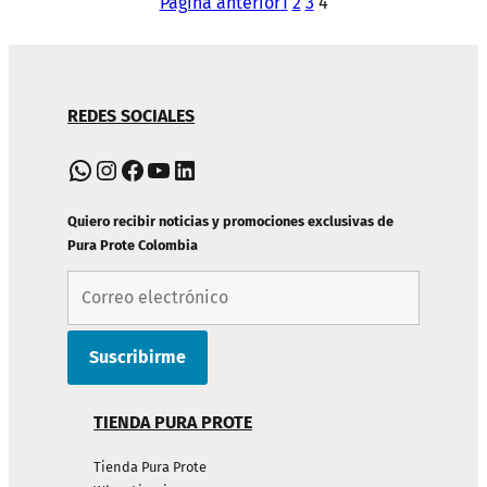
Página anterior
1
2
3
4
NAVEGACIÓN
REDES SOCIALES
DE
PIE
WhatsApp
Instagram
Facebook
YouTube
LinkedIn
DE
PÁGINA
Quiero recibir noticias y promociones exclusivas de
Pura Prote Colombia
TIENDA PURA PROTE
Tienda Pura Prote