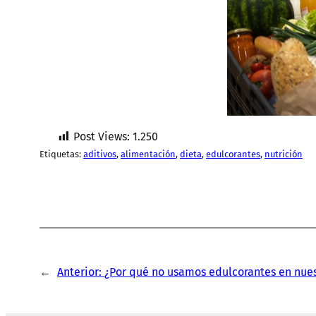
Post Views:
1.250
Etiquetas:
aditivos
, 
alimentación
, 
dieta
, 
edulcorantes
, 
nutrición
←
Anterior:
¿Por qué no usamos edulcorantes en nue