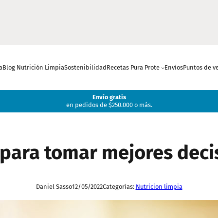
a
Blog Nutrición Limpia
Sostenibilidad
Recetas Pura Prote
Envíos
Puntos de v
Envío gratis
en pedidos de $250.000 o más.
ara tomar mejores decis
Daniel Sasso
12/05/2022
Categorías:
Nutricion limpia