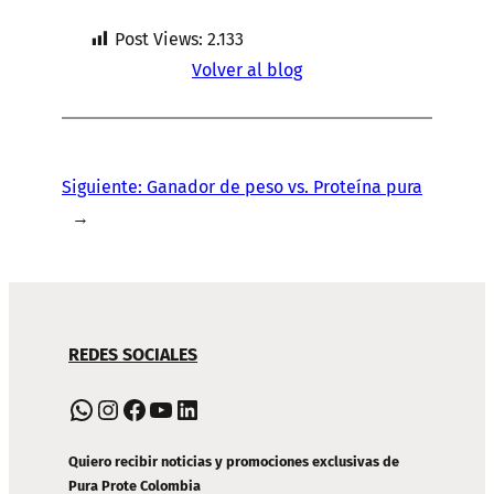
Post Views:
2.133
Volver al blog
Siguiente:
Ganador de peso vs. Proteína pura
→
NAVEGACIÓN
REDES SOCIALES
DE
PIE
WhatsApp
Instagram
Facebook
YouTube
LinkedIn
DE
PÁGINA
Quiero recibir noticias y promociones exclusivas de
Pura Prote Colombia