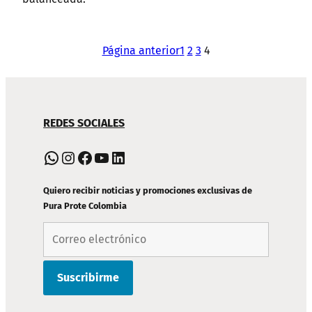
Página anterior
1
2
3
4
NAVEGACIÓN
REDES SOCIALES
DE
PIE
WhatsApp
Instagram
Facebook
YouTube
LinkedIn
DE
PÁGINA
Quiero recibir noticias y promociones exclusivas de
Pura Prote Colombia