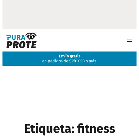
is
Suplementos alimentic
000 o más.
Sin aditivos nef
Etiqueta:
fitness