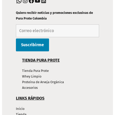
WhatsApp
Instagram
Facebook
YouTube
LinkedIn
DE
PÁGINA
Quiero recibir noticias y promociones exclusivas de
Pura Prote Colombia
TIENDA PURA PROTE
Tienda Pura Prote
Whey Limpio
Proteína de Arveja Orgánica
Accesorios
LINKS RÁPIDOS
Inicio
Tienda