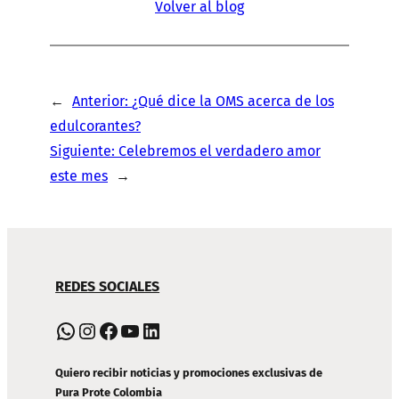
Volver al blog
←
Anterior:
¿Qué dice la OMS acerca de los
edulcorantes?
Siguiente:
Celebremos el verdadero amor
este mes
→
NAVEGACIÓN
REDES SOCIALES
DE
PIE
WhatsApp
Instagram
Facebook
YouTube
LinkedIn
DE
PÁGINA
Quiero recibir noticias y promociones exclusivas de
Pura Prote Colombia