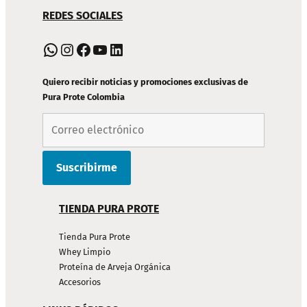
NAVEGACIÓN
REDES SOCIALES
DE
PIE
WhatsApp
Instagram
Facebook
YouTube
LinkedIn
DE
PÁGINA
Quiero recibir noticias y promociones exclusivas de
Pura Prote Colombia
TIENDA PURA PROTE
Tienda Pura Prote
Whey Limpio
Proteína de Arveja Orgánica
Accesorios