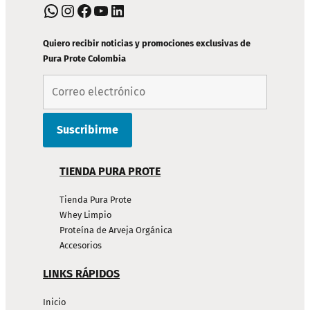
PIE
WhatsApp
Instagram
Facebook
YouTube
LinkedIn
DE
PÁGINA
Quiero recibir noticias y promociones exclusivas de
Pura Prote Colombia
TIENDA PURA PROTE
Tienda Pura Prote
Whey Limpio
Proteína de Arveja Orgánica
Accesorios
LINKS RÁPIDOS
Inicio