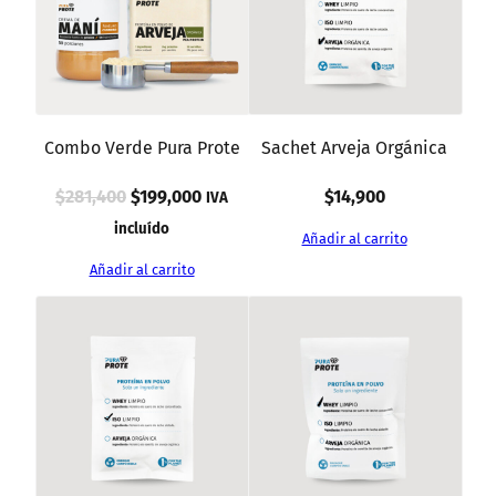
Combo Verde Pura Prote
Sachet Arveja Orgánica
El
El
$
281,400
$
199,000
$
14,900
IVA
precio
precio
incluído
Añadir al carrito
original
actual
Añadir al carrito
era:
es:
.$281,400
.$199,000