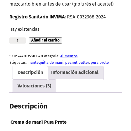
n
l
mezclarlo bien antes de usar (¡no tirés el aceite!).
a
e
Registro Sanitario INVIMA:
RSA-0032368-2024
l
s
e
:
Hay existencias
r
.
Añadir al carrito
C
a
$
r
:
4
SKU:
7443035610043
Categoría:
Alimentos
e
.
8
Etiquetas:
mantequilla de mani
, 
peanut butter
, 
pura prote
m
$
,
Descripción
Información adicional
a
5
4
d
7
5
Valoraciones (3)
e
,
0
m
0
Descripción
a
0
n
0
Crema de maní Pura Prote
í