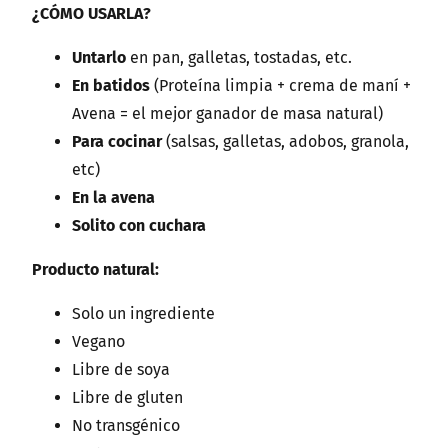
1
¿CÓMO USARLA?
k
g
Untarlo
en pan, galletas, tostadas, etc.
c
En batidos
(Proteína limpia + crema de maní +
a
Avena = el mejor ganador de masa natural)
n
Para cocinar
(salsas, galletas, adobos, granola,
t
etc)
i
En la avena
d
Solito con cuchara
a
Producto natural:
d
Solo un ingrediente
Vegano
Libre de soya
Libre de gluten
No transgénico