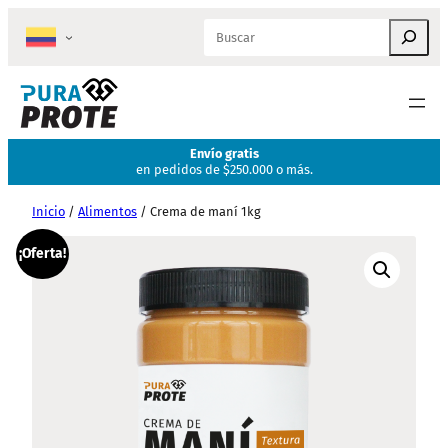
Saltar
Search
al
contenido
Envío gratis
en pedidos de $250.000 o más.
Inicio
/
Alimentos
/ Crema de maní 1kg
¡Oferta!