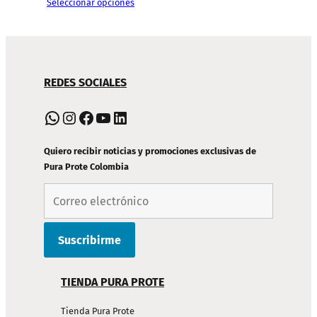
Seleccionar opciones
precios:
$169,900
a
NAVEGACIÓN
$599,000
REDES SOCIALES
DE
PIE
WhatsApp
Instagram
Facebook
YouTube
LinkedIn
DE
PÁGINA
Quiero recibir noticias y promociones exclusivas de
Pura Prote Colombia
TIENDA PURA PROTE
Tienda Pura Prote