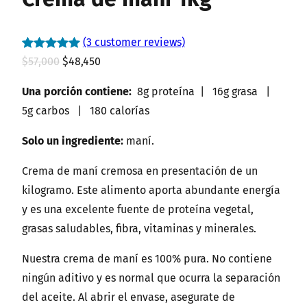
(3 customer reviews)
Valorado
3
E
E
$
57,000
$
48,450
5.00
sobre
l
l
Una porción contiene:
8g proteína | 16g grasa |
5 basado
p
p
5g carbos | 180 calorías
en
r
r
puntuacione
e
e
Solo un ingrediente:
maní.
s de
c
c
clientes
Crema de maní cremosa en presentación de un
i
i
kilogramo. Este alimento aporta abundante energía
o
o
y es una excelente fuente de proteína vegetal,
o
a
grasas saludables, fibra, vitaminas y minerales.
r
c
i
t
Nuestra crema de maní es 100% pura. No contiene
g
u
ningún aditivo y es normal que ocurra la separación
i
a
del aceite. Al abrir el envase, asegurate de