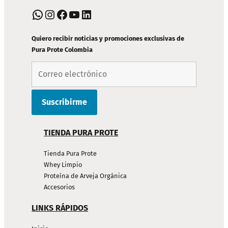
PIE
WhatsApp
Instagram
Facebook
YouTube
LinkedIn
DE
PÁGINA
Quiero recibir noticias y promociones exclusivas de
Pura Prote Colombia
TIENDA PURA PROTE
Tienda Pura Prote
Whey Limpio
Proteína de Arveja Orgánica
Accesorios
LINKS RÁPIDOS