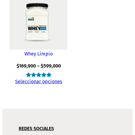
Whey Limpio
Rango
$
169,900
–
$
599,000
de
Seleccionar opciones
Valorado
70
precios:
4.97
sobre
$169,900
5 basado
a
en
$599,000
puntuaciones
de clientes
NAVEGACIÓN
REDES SOCIALES
DE