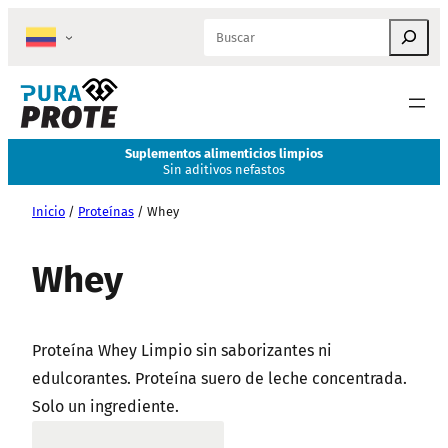
Saltar
Search
al
contenido
Suplementos alimenticios limpios
Sin aditivos nefastos
Inicio
/
Proteínas
/ Whey
Whey
Proteína Whey Limpio sin saborizantes ni
edulcorantes. Proteína suero de leche concentrada.
Solo un ingrediente.