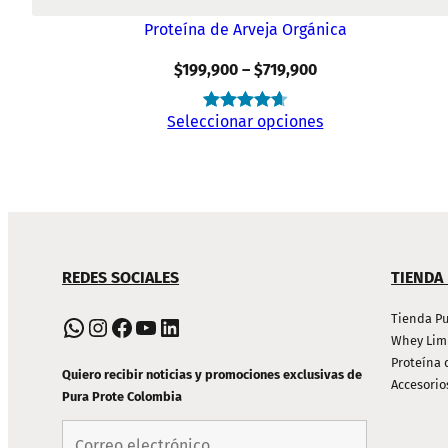
Proteína de Arveja Orgánica
Rango
$
199,900
–
$
719,900
de
Seleccionar opciones
Valorado
6
precios:
4.67
$199,900
sobre 5
a
basado en
$719,900
puntuaciones
de
NAVEGACIÓN
clientes
REDES SOCIALES
TIENDA
DE
PIE
Tienda Pu
WhatsApp
Instagram
Facebook
YouTube
LinkedIn
Whey Lim
DE
Proteína 
PÁGINA
Quiero recibir noticias y promociones exclusivas de
Accesorio
Pura Prote Colombia