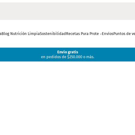
a
Blog Nutrición Limpia
Sostenibilidad
Recetas Pura Prote
Envíos
Puntos de v
Envío gratis
en pedidos de $250.000 o más.