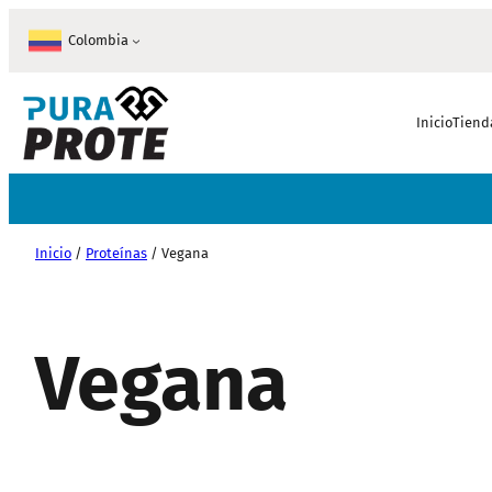
Saltar
Colombia
al
contenido
Inicio
Tiend
Inicio
/
Proteínas
/ Vegana
Vegana