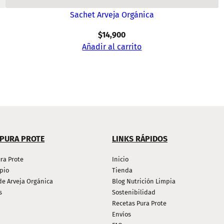
Sachet Arveja Orgánica
$
14,900
Añadir al carrito
 PURA PROTE
LINKS RÁPIDOS
ra Prote
Inicio
pio
Tienda
de Arveja Orgánica
Blog Nutrición Limpia
s
Sostenibilidad
Recetas Pura Prote
Envíos